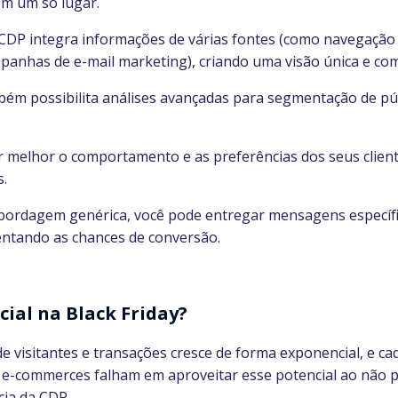
em um só lugar.
 CDP integra informações de várias fontes (como navegação n
mpanhas de e-mail marketing), criando uma visão única e comp
bém possibilita análises avançadas para segmentação de pú
 melhor o comportamento e as preferências dos seus cliente
s.
abordagem genérica, você pode entregar mensagens específi
ntando as chances de conversão.
ial na Black Friday?
de visitantes e transações cresce de forma exponencial, e c
 e-commerces falham em aproveitar esse potencial ao não p
cia da CDP.