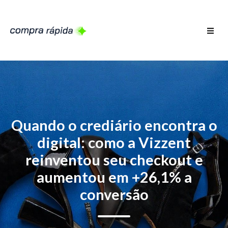
Quando o crediário encontra o
digital: como a Vizzent
reinventou seu checkout e
aumentou em +26,1% a
conversão