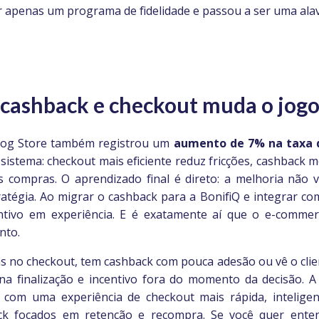
er apenas um programa de fidelidade e passou a ser uma ala
 cashback e checkout muda o jogo
 Blog Store também registrou um
aumento de
7%
na taxa 
istema: checkout mais eficiente reduz fricções, cashback 
 compras. O aprendizado final é direto: a melhoria não v
atégia. Ao migrar o cashback para a BonifiQ e integrar c
ntivo em experiência. E é exatamente aí que o e-comme
nto.
 no checkout, tem cashback com pouca adesão ou vê o clie
na finalização e incentivo fora do momento da decisão. A
om uma experiência de checkout mais rápida, inteligent
ck focados em retenção e recompra. Se você quer ente