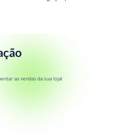
ação
ntar as vendas da sua loja!