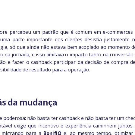
Store percebeu um padrão que é comum em e-commerces q
uma parte importante dos clientes desistia justamente
tégia, só que ainda não estava bem acoplado ao momento de
to na jornada, e isso limitava o impacto tanto na conversão
ização e fazer o cashback participar da decisão de compra
isibilidade de resultado para a operação.
rás da mudança
 e poderosa: não basta ter cashback e não basta ter um che
ável exige que incentivo e experiência caminhem juntos. 
k migrando para a
BonifiQ
e, ao mesmo tempo, otimizar 